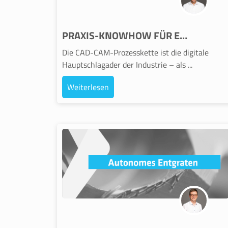
PRAXIS-KNOWHOW FÜR ENTSCHEIDER IN DER INDUSTRIE – Neues Buch zur CAD-CAM-Prozesskette und zum Knowledge Based Engineering
Die CAD-CAM-Prozesskette ist die digitale
Hauptschlagader der Industrie – als ...
Weiterlesen