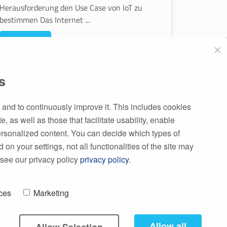
Herausforderung den Use Case von IoT zu
bestimmen Das Internet ...
Weiterlesen
✕
s
 and to continuously improve it. This includes cookies
te, as well as those that facilitate usability, enable
personalized content. You can decide which types of
n your settings, not all functionalities of the site may
n
 see our privacy policy
privacy policy
.
ces
Marketing
Allow all