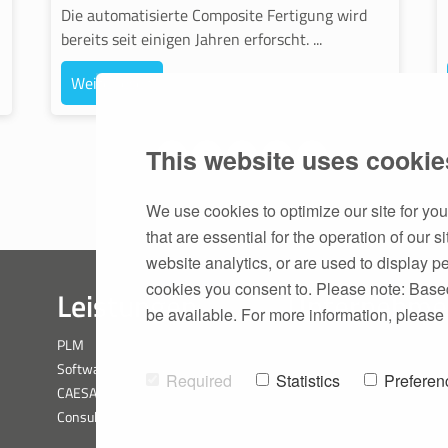
Die automatisierte Composite Fertigung wird
bereits seit einigen Jahren erforscht. ...
Weiterlesen
This website uses cookie
1
2
3
4
5
We use cookies to optimize our site for you
that are essential for the operation of our si
website analytics, or are used to display 
cookies you consent to. Please note: Based o
Leistungen
Unternehme
be available. For more information, please
PLM
Team
Softwareentwicklung
Karriere
Required
Statistics
Preferen
CAESA
Philosophie
Consulting