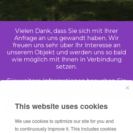
Vielen Dank, dass Sie sich mit Ihrer
Anfrage an uns gewandt haben. Wir
freuen uns sehr über Ihr Interesse an
unserem Objekt und werden uns so bald
wie möglich mit Ihnen in Verbindung
setzen.
Für weitere Informationen besuchen Sie
✕
unsere
ITO-Seite
This website uses cookies
Ansprechpartner
We use cookies to optimize our site for you and
to continuously improve it. This includes cookies